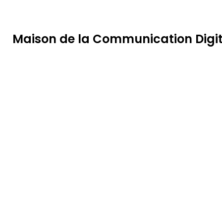
shabet
deneme bonusu
betpipo
betpipoappindir.com
Gala
Maison de la Communication Digi