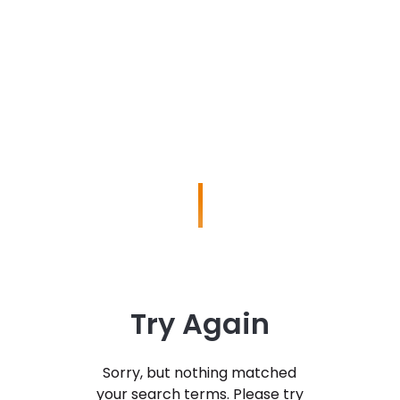
Try Again
Sorry, but nothing matched
your search terms. Please try