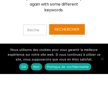
again with some different
keywords.
Nous utilisons des cookies pour vous garantir la meilleure
expérience sur notre site web. Si vous continuez à utiliser ce
site, nous supposerons que vous en êtes satisfait.
OK
Non
Politique de confidentialité
14 Allée François Verdier – 31000 Toulouse