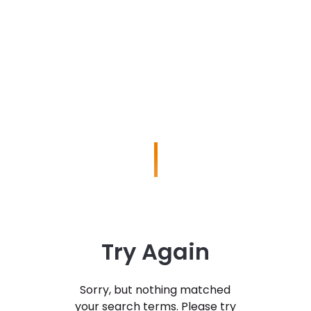
Try Again
Sorry, but nothing matched
your search terms. Please try