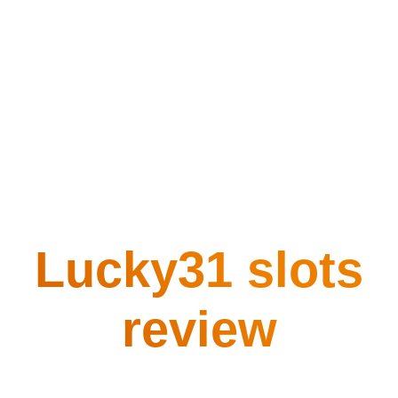
Lucky31 slots
review