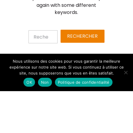
again with some different
keywords.
Nous utilisons des cookies pour vous garantir la meilleure
expérience sur notre site web. Si vous continuez à utiliser ce
site, nous supposerons que vous en êtes satisfait.
OK
Non
Politique de confidentialité
14 Allée François Verdier – 31000 Toulouse