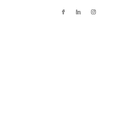
nos en ligne
panduan bonus
betpark
betpark
telegram下载