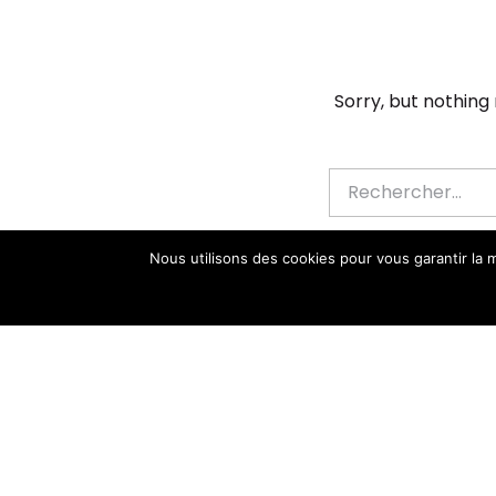
Sorry, but nothing
Nous utilisons des cookies pour vous garantir la m