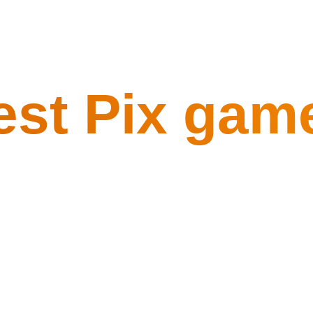
est Pix gam