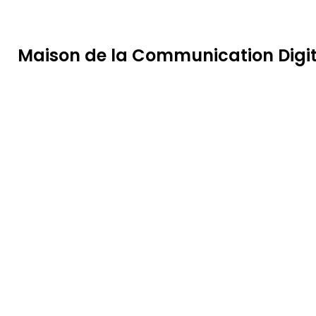
eme bonusu
betpipo
betpipoappindir.com
Galabet Giriş
mo
Maison de la Communication Digi