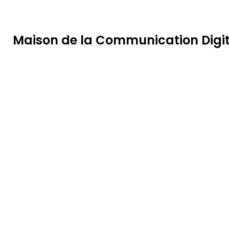
eneme bonusu
betpipo
betpipoappindir.com
Galabet Giriş
Maison de la Communication Digi