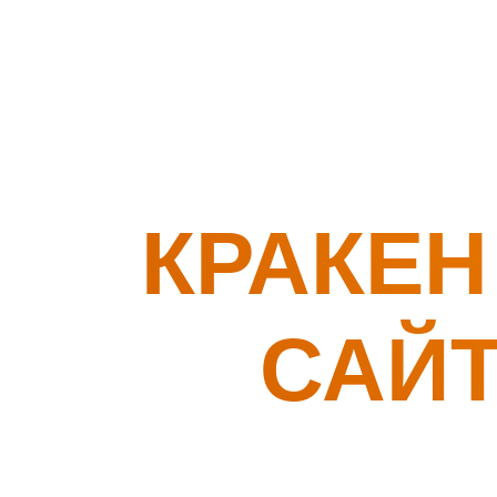
КРАКЕН
САЙТ