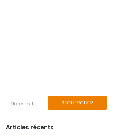
Articles récents