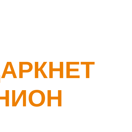
ДАРКНЕТ
ОНИОН