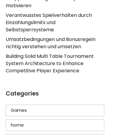
motivieren
Verantwusstes Spielverhalten durch
Einzahlungslimits und
Selbstsperrsysteme
Umsatzbedingungen und Bonusregeln
richtig verstehen und umsetzen
Building Solid Multi Table Tournament
System Architecture to Enhance
Competitive Player Experience
Categories
Games
home