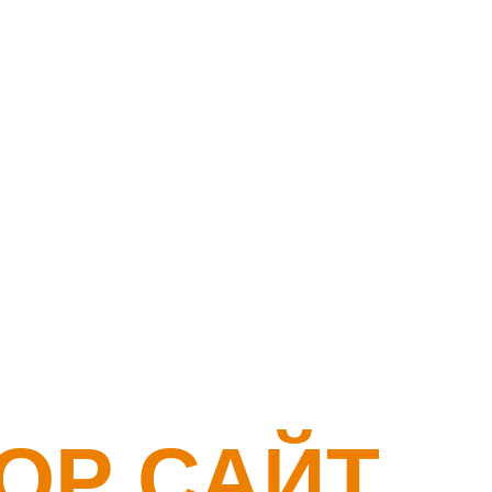
ОР САЙТ