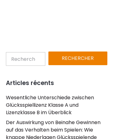
Articles récents
Wesentliche Unterschiede zwischen
Glücksspiellizenz Klasse A und
Lizenzklasse B im Überblick
Der Auswirkung von Beinahe Gewinnen
auf das Verhalten beim Spielen: Wie
knappe Niederlagen Glücksspielende