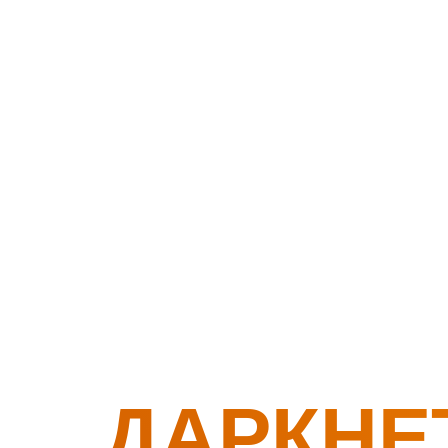
ДАРКНЕ