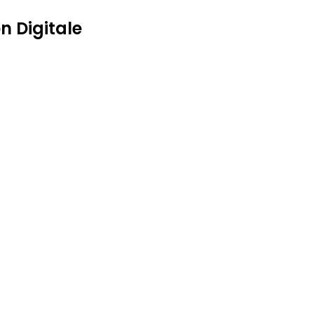
ratosroyalbet
Padişahbet
Hitbet
Vippark
sites de casinos e
 Digitale